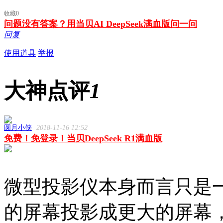
收藏
0
问题没有答案？用当贝AI DeepSeek满血版问一问
回复
使用道具
举报
大神点评
1
圆月小侠
2018-11-16 12:52
免费！免登录！当贝DeepSeek R1满血版
微型投影仪本身而言只是
的屏幕投影成更大的屏幕